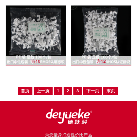
方10
方12
首页
上一页
1
2
3
下一页
末页
为您量身打造性价比产品